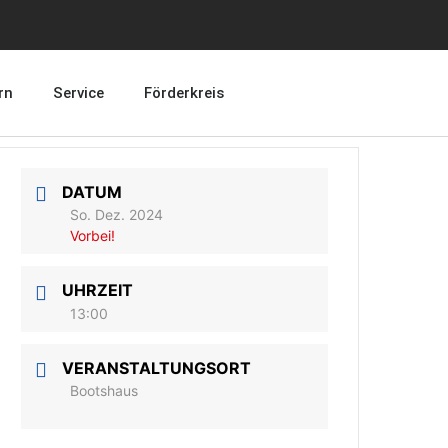
rn
Service
Förderkreis
DATUM
So. Dez. 2024
Vorbei!
UHRZEIT
13:00
VERANSTALTUNGSORT
Bootshaus