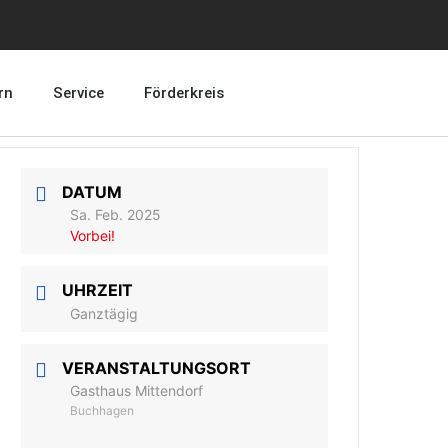
rn
Service
Förderkreis
DATUM
Sa. Feb. 2025
Vorbei!
UHRZEIT
Ganztägig
VERANSTALTUNGSORT
Gasthaus Mittendorf
Buchhagen