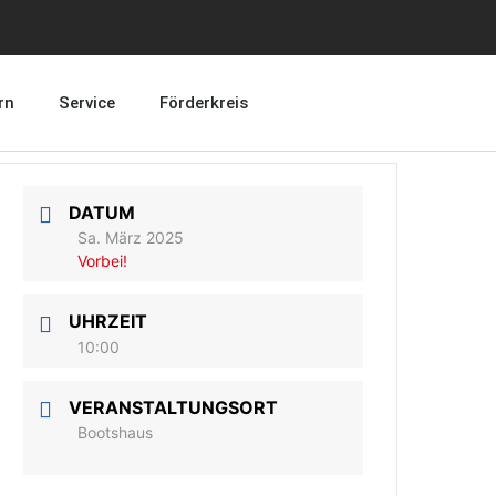
rn
Service
Förderkreis
DATUM
Sa. März 2025
Vorbei!
UHRZEIT
10:00
VERANSTALTUNGSORT
Bootshaus