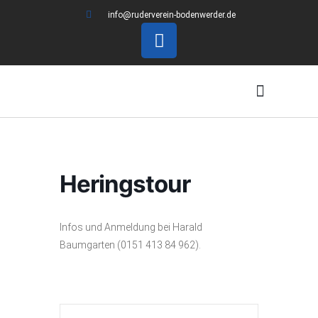
info@ruderverein-bodenwerder.de
Ich möchte Rudern
Heringstour
Infos und Anmeldung bei Harald
Baumgarten (0151 413 84 962).