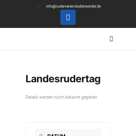
info@ruderverein-bodenwerder.de
Ich möchte Rudern
Landesrudertag
Details werden noch bekannt gegeben.